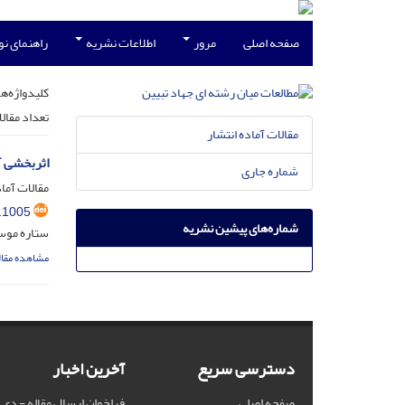
صفحه اصلی
مرور
اطلاعات نشریه
راهنمای ن
کلیدواژه‌ها
تعداد مقال
مقالات آماده انتشار
اثربخشی آ
شماره جاری
مقالات آماد
.1005
شماره‌های پیشین نشریه
ستاره موس
مشاهده مقال
دسترسی سریع
آخرین اخبار
صفحه اصلی
فراخوان ارسال مقاله - دی ماه 2