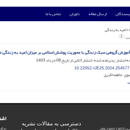
ویسندگان
ارسال مقاله
داوران
تماس با ما
 =
امید به زندگی
1
ات:
موزش گروهی سبک زندگی با محوریت پوشش اسلامی بر میزان امید به زندگی د
ه انتشار، پذیرفته شده، انتشار آنلاین از تاریخ
08 خرداد 1403
10.22052/IJEJS.2024.254577
وی؛ عاطفه اکبری
ه
اشت
دسترسی به مقالات نشریه
برای
140
1402-09-